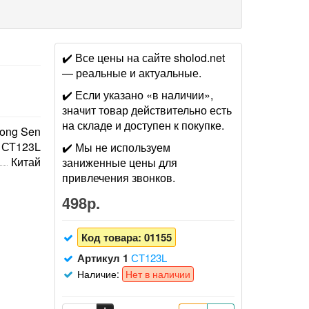
✔️ Все цены на сайте sholod.net
— реальные и актуальные.
✔️ Если указано «в наличии»,
значит товар действительно есть
на складе и доступен к покупке.
ong Sen
СТ123L
✔️ Мы не используем
Китай
заниженные цены для
привлечения звонков.
498р.
Код товара:
01155
Артикул 1
СТ123L
Наличие:
Нет в наличии