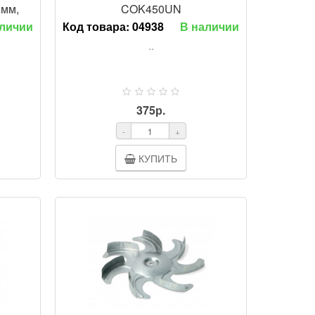
6мм,
COK450UN
00GO
аличии
Код товара:
04938
В наличии
..
375р.
-
+
КУПИТЬ
ОТР
ПРОСМОТР