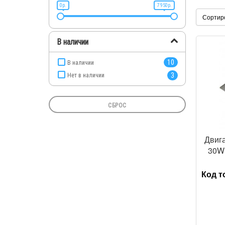
0р.
7 950р.
Сортир
В наличии
10
В наличии
3
Нет в наличии
СБРОС
Двига
30W 
Код т