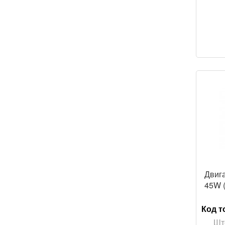
Двига
45W 
Код т
Шт