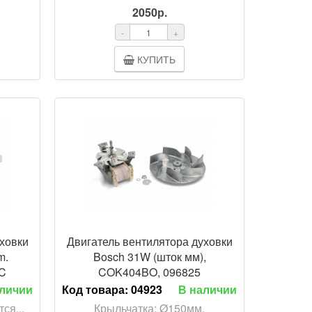
2050р.
-
+
КУПИТЬ
ОТР
ПРОСМОТР
уховки
Двигатель вентилятора духовки
m.
Bosch 31W (шток мм),
C
COK404BO, 096825
аличии
Код товара:
04923
В наличии
ся...
Крыльчатка: Ø150мм.