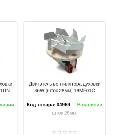
ОТР
ПРОСМОТР
уховки
Двигатель вентилятора духовки
01UN
35W (шток 28мм) 16MF01C
аличии
Код товара:
04969
В наличии
шток 28мм.