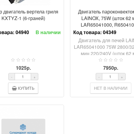
р двигатель вертела гриля
Двигатель пароконвекто
KXTYZ-1 (6-граней)
LAINOX, 75W (шток 62 
LAR65041000, R650410
LNX200UN
овара:
04940
В наличии
Код товара:
04349
Двигатель для печей LA
LAR65041000 75W 2800/32
мин 220/240V (шток 62 
1025р.
7950р.
-
+
-
+
КУПИТЬ
НЕТ В НАЛИЧИИ
ПРОСМ