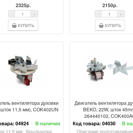
2325р.
2150р.
-
+
-
+
КУПИТЬ
КУПИТЬ
ПРОСМ
тель вентилятора духовки
Двигатель вентилятора д
(шток 11,5 мм), COK402UN
BEKO, 22W, шток 45m
264440102, COK400A
овара:
04924
В наличии
Код товара:
04030
В н
ок 11,5 мм., Крыльчатка:
Описание подготавливает