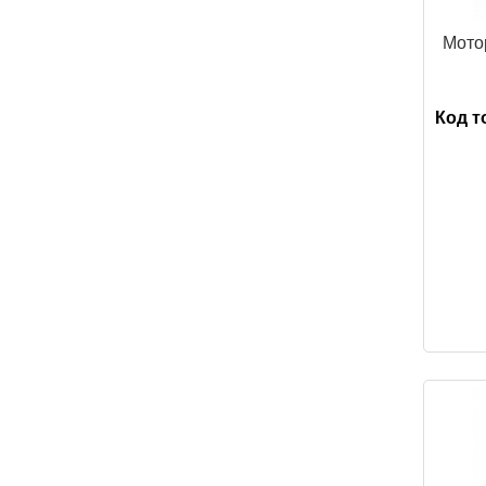
Мото
Код т