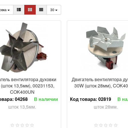
овка
30
ПРОСМ
тель вентилятора духовки
Двигатель вентилятора д
(шток 13,5мм), 00231153,
30W (шток 28мм), COK4
COK400UN
овара:
04268
В наличии
Код товара:
02819
В н
шток 13,5мм.
шток 28мм.