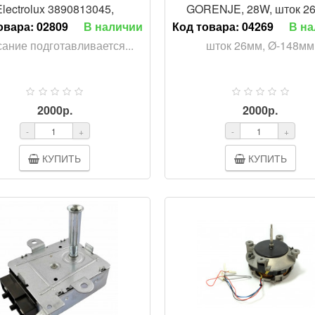
Electrolux 3890813045,
GORENJE, 28W, шток 2
COK400ZN
Ø-148мм, 259397, COK4
овара:
02809
В наличии
Код товара:
04269
В н
ание подготавливается...
шток 26мм, Ø-148мм
2000р.
2000р.
-
+
-
+
КУПИТЬ
КУПИТЬ
ПРОСМ