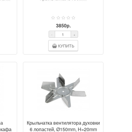
3850р.
-
+
КУПИТЬ
ОТР
ПРОСМОТР
ра
Крыльчатка вентилятора духовки
шкафа
6 лопастей, Ø150mm, H=20mm