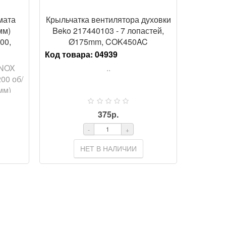
мата
Крыльчатка вентилятора духовки
мм)
Beko 217440103 - 7 лопастей,
00,
Ø175mm, COK450AC
Код товара:
04939
INOX
..
00 об/
мм)
375р.
-
+
НЕТ В НАЛИЧИИ
ОТР