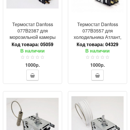
Термостат Danfoss
Термостат Danfoss
077B2387 для
077B3557 для
морозильной камеры
холодильника Атлант,
Атлант, аналог K-56,
аналог ТАМ-133, К-59,
Код товара:
05059
Код товара:
04329
908081829741
908081450557
В наличии
В наличии
1000р.
1000р.
ПРОСМОТР