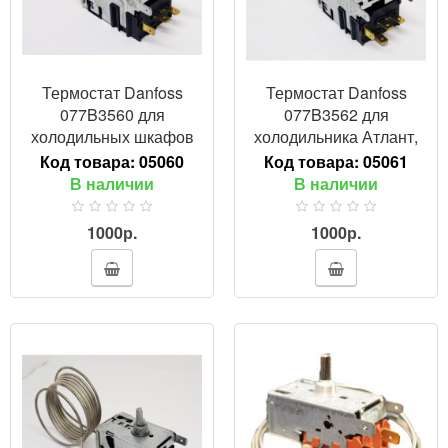
Термостат Danfoss
Термостат Danfoss
077B3560 для
077B3562 для
холодильных шкафов
холодильника Атлант,
Атлант ШВУ, ХТ,
аналог K-56 (1 м.),
Код товара:
05060
Код товара:
05061
908081450123
908081829743
В наличии
В наличии
1000р.
1000р.
ПРОСМОТР