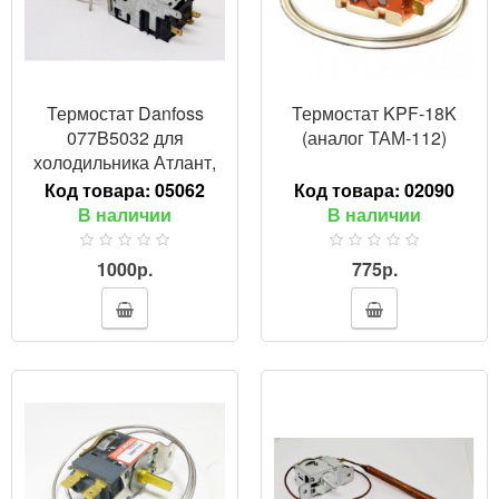
Термостат Danfoss
Термостат KPF-18K
077B5032 для
(аналог ТАМ-112)
холодильника Атлант,
аналог ТАМ-135 (1,3 м.),
Код товара:
05062
Код товара:
02090
908081450116
В наличии
В наличии
1000р.
775р.
ПРОСМОТР