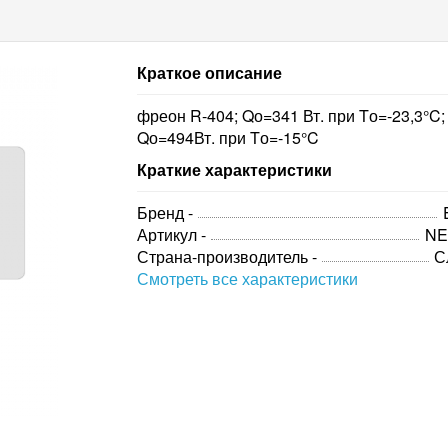
Краткое описание
фреон R-404; Qо=341 Вт. при Tо=-23,3°C;
Qо=494Вт. при Tо=-15°C
Краткие характеристики
Бренд -
Артикул -
NE
Страна-производитель -
С
Смотреть все характеристики