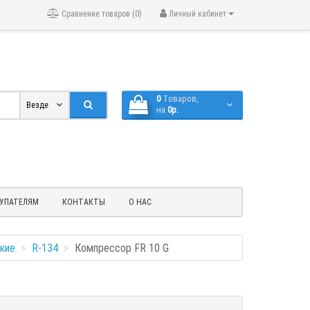
Сравнение товаров (0)
Личный кабинет
0
Tоваров,
Везде
на
0р.
УПАТЕЛЯМ
КОНТАКТЫ
О НАС
кие
R-134
Компрессор FR 10 G