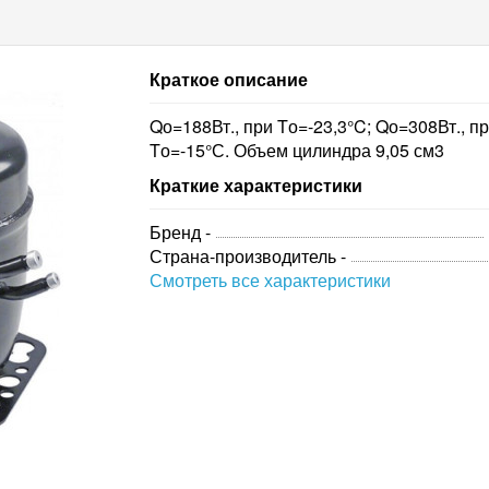
Краткое описание
Qо=188Вт., при Tо=-23,3°C; Qо=308Вт., п
Tо=-15°С. Объем цилиндра 9,05 см3
Краткие характеристики
Бренд -
Страна-производитель -
Смотреть все характеристики