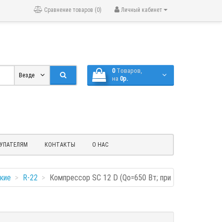
Сравнение товаров (0)
Личный кабинет
0
Tоваров,
Везде
на
0р.
УПАТЕЛЯМ
КОНТАКТЫ
О НАС
кие
R-22
Компрессор SC 12 D (Qо=650 Вт; при Tо=-15°C объе