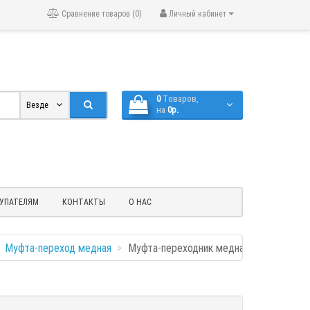
Сравнение товаров (0)
Личный кабинет
0
Tоваров,
Везде
на
0р.
УПАТЕЛЯМ
КОНТАКТЫ
О НАС
Муфта-переход медная
Муфта-переходник медная (28,58 - 22,2