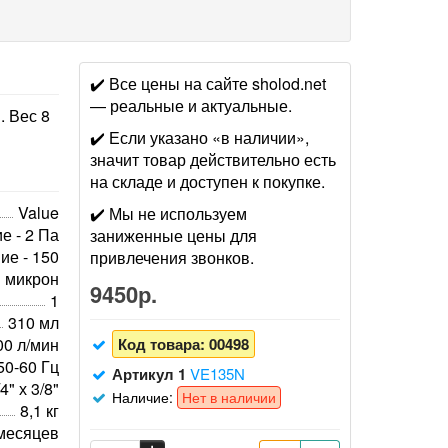
✔️ Все цены на сайте sholod.net
— реальные и актуальные.
. Вес 8
✔️ Если указано «в наличии»,
значит товар действительно есть
на складе и доступен к покупке.
Value
✔️ Мы не используем
е - 2 Па
заниженные цены для
ие - 150
привлечения звонков.
микрон
9450р.
1
310 мл
00 л/мин
Код товара:
00498
50-60 Гц
Артикул 1
VE135N
4" х 3/8"
Наличие:
Нет в наличии
8,1 кг
месяцев