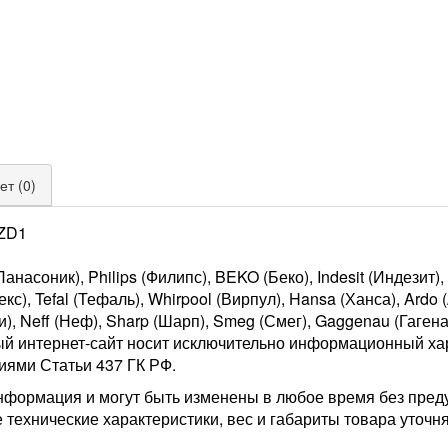
ет (0)
ZD1
асоник), Philips (Филипс), BEKO (Беко), Indesit (Индезит), A
кс), Tefal (Тефаль), Whirpool (Вирпул), Hansa (Ханса), Ardo 
и), Neff (Неф), Sharp (Шарп), Smeg (Смег), Gaggenau (Гагена
ый интернет-сайт носит исключительно информационный хар
иями Статьи 437 ГК РФ.
нформация и могут быть изменены в любое время без пред
 технические характеристики, вес и габариты товара уточн