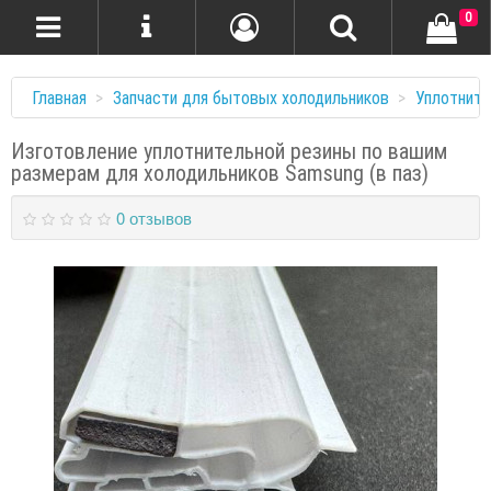
0
Главная
Запчасти для бытовых холодильников
Уплотните
Изготовление уплотнительной резины по вашим
размерам для холодильников Samsung (в паз)
0 отзывов