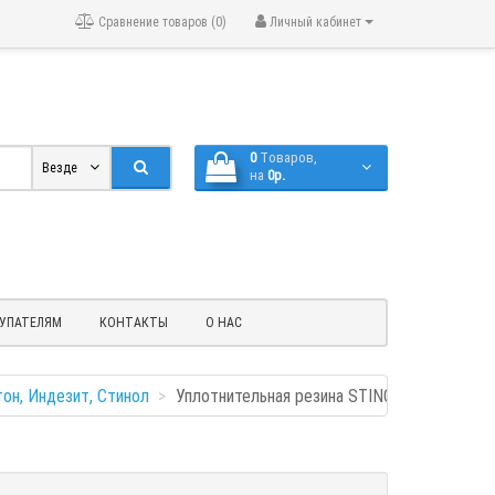
Сравнение товаров (0)
Личный кабинет
0
Tоваров,
Везде
на
0р.
УПАТЕЛЯМ
КОНТАКТЫ
О НАС
он, Индезит, Стинол
Уплотнительная резина STINOL ( 101,0*57,0