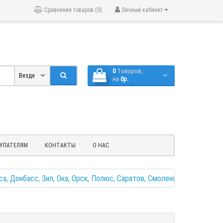
Сравнение товаров (0)
Личный кабинет
0
Tоваров,
Везде
на
0р.
УПАТЕЛЯМ
КОНТАКТЫ
О НАС
а, Донбасс, Зил, Ока, Орск, Полюс, Саратов, Смоленск, Чинар
Уп