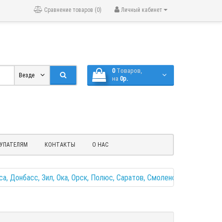
Сравнение товаров (0)
Личный кабинет
0
Tоваров,
Везде
на
0р.
УПАТЕЛЯМ
КОНТАКТЫ
О НАС
а, Донбасс, Зил, Ока, Орск, Полюс, Саратов, Смоленск, Чинар
Уп