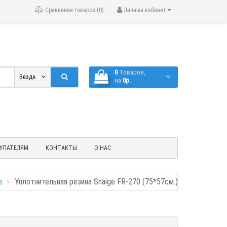
Сравнение товаров (0)
Личный кабинет
0
Tоваров,
Везде
на
0р.
УПАТЕЛЯМ
КОНТАКТЫ
О НАС
e
Уплотнительная резина Snaige FR-270 (75*57см.) х/к, под защ.