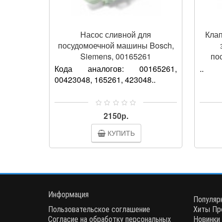
Насос сливной для
Клап
посудомоечной машины Bosch,
Siemens, 00165261
по
Кода аналогов: 00165261,
..
00423048, 165261, 423048..
2150р.
КУПИТЬ
Информация
Популяр
Пользовательское соглашение
Хиты Пр
Согласие на обработку персональных
Новинки