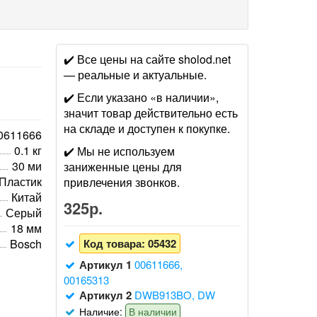
✔️ Все цены на сайте sholod.net
— реальные и актуальные.
✔️ Если указано «в наличии»,
значит товар действительно есть
на складе и доступен к покупке.
0611666
0.1 кг
✔️ Мы не используем
30 ми
заниженные цены для
Пластик
привлечения звонков.
Китай
325р.
Серый
18 мм
Bosch
Код товара:
05432
Артикул 1
00611666,
00165313
Артикул 2
DWB913BO, DW
Наличие:
В наличии