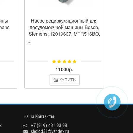
зины
Насос рециркуляционный для
Ремк
mens
посудомоечной машины Bosch,
посудо
Siemens, 12019637, MTR516BO,
Siem
MTR517BO (средний)
..
..
11000р.
КУПИТЬ
Наши Контакты
ны
+7 (919) 431 93 98
sholod31@yandex.ru