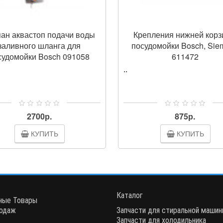
ан аквастоп подачи воды
Крепления нижней кор
заливного шланга для
посудомойки Bosch, Sie
судомойки Bosch 091058
611472
..
2700р.
875р.
КУПИТЬ
КУПИТЬ
Каталог
ные Товары
одаж
Запчасти для стиральной маши
Запчасти для холодильника