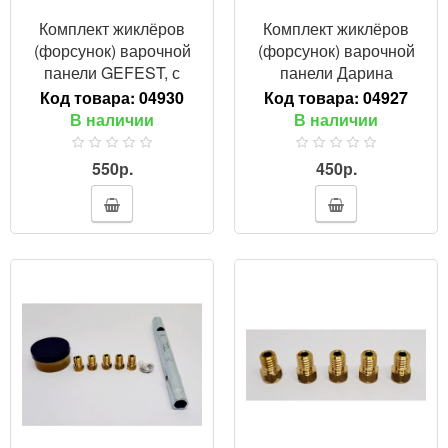
Комплект жиклёров
Комплект жиклёров
(форсунок) варочной
(форсунок) варочной
панели GEFEST, с
панели Дарина
ключом (сжиженный
(DARINA), с ключом
Код товара:
04930
Код товара:
04927
газ)
(природный газ)
В наличии
В наличии
550р.
450р.
ПРОСМОТР