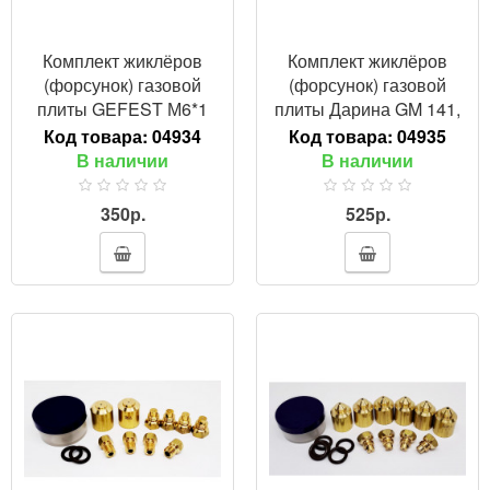
Комплект жиклёров
Комплект жиклёров
(форсунок) газовой
(форсунок) газовой
плиты GEFEST М6*1
плиты Дарина GM 141,
(сжиженный газ)
241, 341, с термостатом
Код товара:
04934
Код товара:
04935
(природный газ)
В наличии
В наличии
350р.
525р.
ПРОСМОТР