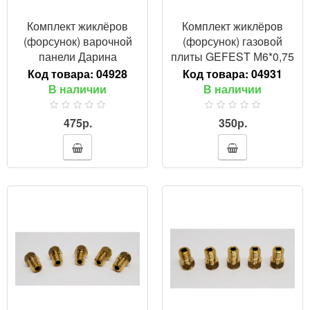
Комплект жиклёров
Комплект жиклёров
(форсунок) варочной
(форсунок) газовой
панели Дарина
плиты GEFEST М6*0,75
(DARINA), с ключом
(природный газ)
Код товара:
04928
Код товара:
04931
(сжиженный газ)
В наличии
В наличии
475р.
350р.
ПРОСМОТР