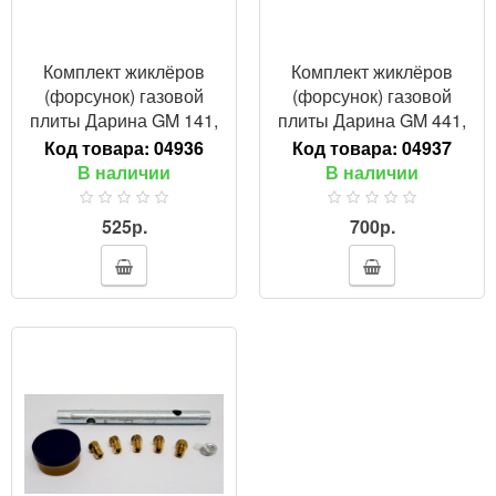
Комплект жиклёров
Комплект жиклёров
(форсунок) газовой
(форсунок) газовой
плиты Дарина GM 141,
плиты Дарина GM 441,
241, 341, с термостатом
442, с термостатом
Код товара:
04936
Код товара:
04937
(сжиженный газ)
(природный газ)
В наличии
В наличии
525р.
700р.
ПРОСМОТР