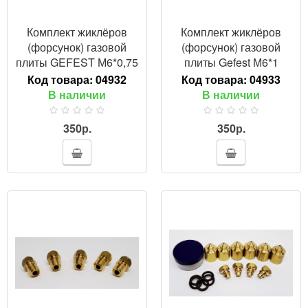
Комплект жиклёров
Комплект жиклёров
(форсунок) газовой
(форсунок) газовой
плиты GEFEST М6*0,75
плиты Gefest М6*1
(сжиженный газ)
(природный газ)
Код товара:
04932
Код товара:
04933
В наличии
В наличии
350р.
350р.
ПРОСМОТР