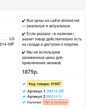
✔️ Все цены на сайте sholod.net
— реальные и актуальные.
✔️ Если указано «в наличии»,
LG
значит товар действительно есть
214-39F
на складе и доступен к покупке.
✔️ Мы не используем
заниженные цены для
привлечения звонков.
1875р.
Код товара:
01947
Артикул 1
2M214-39F
Артикул 2
2M214-01
Наличие:
Нет в наличии