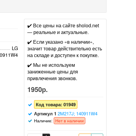
✔️ Все цены на сайте sholod.net
— реальные и актуальные.
✔️ Если указано «в наличии»,
LG
значит товар действительно есть
40911W4
на складе и доступен к покупке.
✔️ Мы не используем
заниженные цены для
привлечения звонков.
1950р.
Код товара:
01949
Артикул 1
2M217J; 140911W4
Наличие:
Нет в наличии