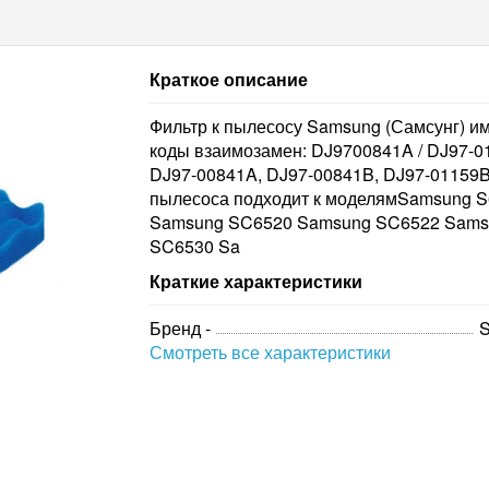
Краткое описание
Фильтр к пылесосу Samsung (Самсунг) и
коды взаимозамен: DJ9700841A / DJ97-0
DJ97-00841A, DJ97-00841B, DJ97-01159B
пылесоса подходит к моделямSamsung S
Samsung SC6520 Samsung SC6522 Sams
SC6530 Sa
Краткие характеристики
Бренд -
Смотреть все характеристики