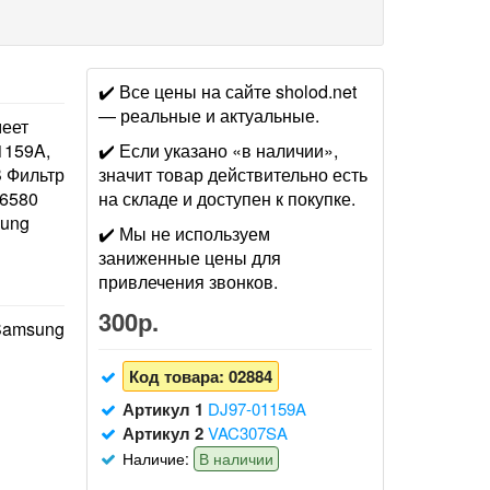
✔️ Все цены на сайте sholod.net
— реальные и актуальные.
меет
1159A,
✔️ Если указано «в наличии»,
 Фильтр
значит товар действительно есть
6580
на складе и доступен к покупке.
ung
✔️ Мы не используем
заниженные цены для
привлечения звонков.
300р.
Samsung
Код товара:
02884
Артикул 1
DJ97-01159A
Артикул 2
VAC307SA
Наличие:
В наличии