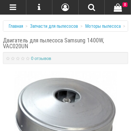
0
Главная
Запчасти для пылесосов
Моторы пылесоса
Д
Двигатель для пылесоса Samsung 1400W,
VAC020UN
0 отзывов