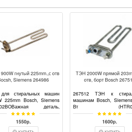
900W гнутый 225mm.,с отв
ТЭН 2000W прямой 203mm
ocsh, Siemens 264986
отв, борт Bosch 2675
для стиральных машин
267512 ТЭН к стира
W 225mm Bosch, Siemens
машинам Bosch, Siemen
02BOВажная деталь,
Вт (HTR012
ающая за нагревание воды
HTR006BO)Электронагрев
иральной машине до
один из самых ва
1550р.
1600р.
пературы, которая
компонентов в стира
КУПИТЬ
КУПИТЬ