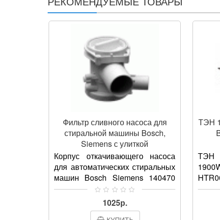
РЕКОМЕНДУЕМЫЕ ТОВАРЫ
Фильтр сливного насоса для
ТЭН 1
стиральной машины Bosch,
B
Siemens с улиткой
Корпус откачивающего насоса
ТЭН 
для автоматических стиральных
1900
машин Bosch Siemens 140470
HTR0
поставляется в комплекте с
отвеч
фильтром сливного.
в ст
1025р.
Предназначен для
тем
КУПИТЬ