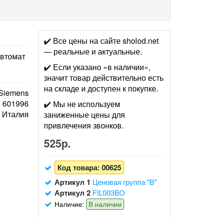
✔️ Все цены на сайте sholod.net
— реальные и актуальные.
автомат
✔️ Если указано «в наличии»,
значит товар действительно есть
на складе и доступен к покупке.
 Siemens
601996
✔️ Мы не используем
Италия
заниженные цены для
привлечения звонков.
525р.
Код товара:
00625
Артикул 1
Ценовая группа "B"
Артикул 2
FIL003BO
Наличие:
В наличии