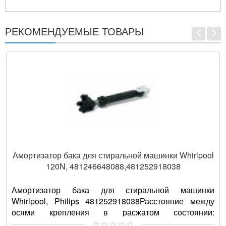
AWA 1000
AWE 7526
РЕКОМЕНДУЕМЫЕ ТОВАРЫ
AWT 2254
AWE 7620
AWT 2275
AWT 2250/1
AWE 6722
AWE 7626
Амортизатор бака для стиральной машинки Whirlpool
120N, 481246648088,481252918038
Амортизатор бака для стиральной машинки
Whirlpool, Philips 481252918038Расстояние между
осями крепления в расжатом состоянии:
260мм.Расстояние между осями крепл..