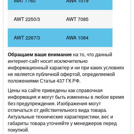
WAT 7760
AWA 1019
AWT 2250/3
AWT 7085
AWT 2267/3
AWA 1084
Обращаем ваше внимание
на то, что данный
AWE 6724
AWT 2256
интернет-сайт носит исключительно
информационный характер и ни при каких условиях
не является публичной офертой, определяемой
AWT 1000 EX
AWT 2272
положениями Статьи 437 ГК РФ.
Цены на сайте приведены как справочная
AWT 2259/1
AWA 1080
информация и могут быть изменены в любое время
без предупреждения. Изображения могут
отличаться от действительного вида товара.
AWE 6725 / P
AWT 2250/2
Актуальные технические характеристики, вес и
габариты товара уточняйте у менеджеров перед
покупкой.
AWT 2255
AWT 2274/3