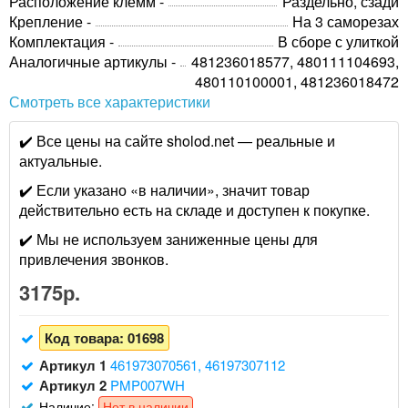
Расположение клемм -
Раздельно, сзади
Крепление -
На 3 саморезах
Комплектация -
В сборе с улиткой
Аналогичные артикулы -
481236018577, 480111104693,
480110100001, 481236018472
Смотреть все характеристики
✔️ Все цены на сайте sholod.net — реальные и
актуальные.
✔️ Если указано «в наличии», значит товар
действительно есть на складе и доступен к покупке.
✔️ Мы не используем заниженные цены для
привлечения звонков.
3175р.
Код товара:
01698
Артикул 1
461973070561, 46197307112
Артикул 2
PMP007WH
Наличие:
Нет в наличии