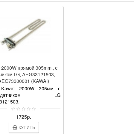
 2000W прямой 305mm., с
чиком LG, AEG33121503,
AEG73300001 (KAWAI)
Kawai 2000W 305мм с
рмодатчиком LG
3121503,
3300001Нагревательный
нт мощностью 2000 Ватт с
1725р.
иком LG AEG33121503 –
КУПИТЬ
ое комплектующее дл..