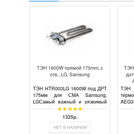
ТЭН 1600W прямой 175mm, с
ТЭН
отв., LG, Samsung
дат
ТЭН HTR003LG 1600W под ДРТ
ТЭН 
175мм для СМА Samsung,
те
LGСамый важный и уязвимый
AEG3
вне зависимости от марки и
AEG7
модели агрегата узел
элеме
1325р.
стиральной машины,
датч
НЕТ В НАЛИЧИИ
отвечающий за тем..
прочн