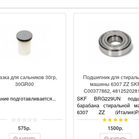
зка для сальников 30гр,
Подшипник для стирал
30GR00
машины 6307 ZZ SK
C00377862, 4812520281
Италия
ние подготавливается...
SKF BRG229UN подш
барабана стиральной м
6307 ZZ (Италия)Ра
35x80x21 мм;тип: зак
подшипник;производител
575р.
1500р.
(Италия);оригинальны
КУПИТЬ
КУПИТЬ