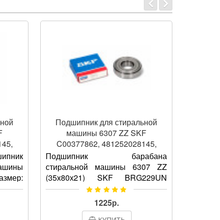
ьной
Подшипник для стиральной
Подш
F
машины 6307 ZZ SKF
ма
45,
C00377862, 481252028145,
C003
Франция
ипник
Подшипник барабана
Подш
ашины
стиральной машины 6307 ZZ
стирал
змер:
(35х80х21) SKF BRG229UN
SKL
рытый
(Франция) Подходит для
(Китай
ь: SKF
большинства стиральных машин
оригин
1225р.
й код
автомат марок: LG, Bosch,
BRG2
КУПИТЬ