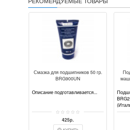
РЕКОМЕНДУЕМЫЕ ТОВАРЫ
Смазка для подшипников 50 гр.
По
BRG900UN
маш
Описание подготавливается...
Подш
BRG
(Ита
следу
Атлант
425р.
Candy,
КУПИТЬ