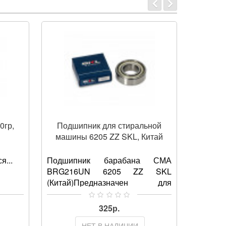
0гр,
Подшипник для стиральной
ТЭН 20
машины 6205 ZZ SKL, Китай
я...
Подшипник барабана СМА
ТЭН пря
BRG216UN 6205 ZZ SKL
Вт для
(Китай)Предназначен для
(HTR01
фиксации вращающейся детали
HTR005
в механизме, позволяя ей при
основны
325р.
этом осуществлять как
стира
НЕТ В НАЛИЧИИ