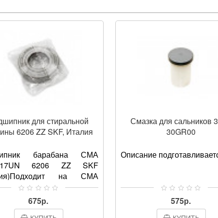
дшипник для стиральной
Смазка для сальников 3
ины 6206 ZZ SKF, Италия
30GR00
ипник барабана СМА
Описание подготавливаетс
217UN 6206 ZZ SKF
лия)Подходит на СМА
ющих брендов: LG, Bosch,
, AEG, Ardo, Ariston, Beko,
675р.
575р.
 Daewoo, Electrolux, Z..
КУПИТЬ
КУПИТЬ