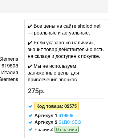
✔️ Все цены на сайте sholod.net
— реальные и актуальные.
✔️ Если указано «в наличии»,
значит товар действительно есть
на складе и доступен к покупке.
 Siemens
619808
✔️ Мы не используем
Италия
заниженные цены для
 Siemens
привлечения звонков.
275р.
Код товара:
02575
Артикул 1
619808
Артикул 2
SLB013BO
Наличие:
В наличии