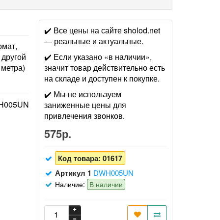
✔️ Все цены на сайте sholod.net
— реальные и актуальные.
омат,
 другой
✔️ Если указано «в наличии»,
 метра)
значит товар действительно есть
на складе и доступен к покупке.
✔️ Мы не используем
H005UN
заниженные цены для
привлечения звонков.
575р.
Код товара:
01617
Артикул 1
DWH005UN
Наличие:
В наличии