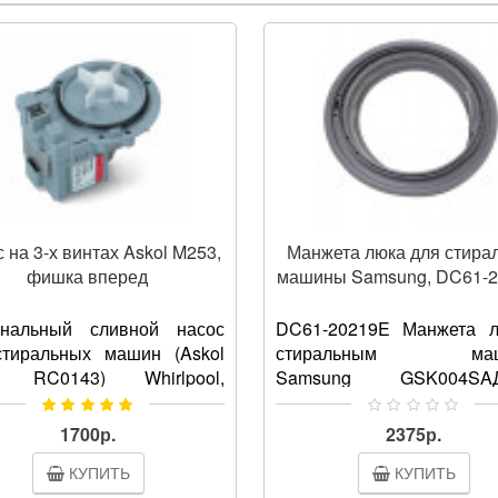
 на 3-х винтах Askol M253,
Манжета люка для стира
фишка вперед
машины Samsung, DC61-
инальный сливной насос
DC61-20219E Манжета л
стиральных машин (Askol
стиральным маш
 RC0143) Whirlpool,
Samsung GSK004SAД
knecht, Candy,
изготовлена
Универсальный насос для
высококачественной р
1700р.
2375р.
ва воды крепится в
серого цвета с выс
КУПИТЬ
КУПИТЬ
льнюу м..
показателями прочност..