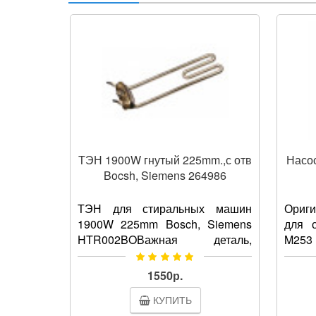
ТЭН 1900W гнутый 225mm.,с отв
Насос
Bocsh, Siemens 264986
ТЭН для стиральных машин
Ориг
1900W 225mm Bosch, Siemens
для 
HTR002BOВажная деталь,
M253
отвечающая за нагревание воды
Bau
в стиральной машине до
Haier
1550р.
температуры, которая
сли
КУПИТЬ
необходима ..
стира