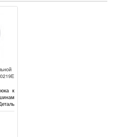
льной
20219E
юка к
инам
еталь
 из
езины
окими