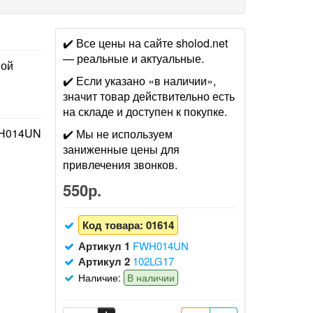
✔️ Все цены на сайте sholod.net
— реальные и актуальные.
ной
✔️ Если указано «в наличии»,
значит товар действительно есть
на складе и доступен к покупке.
H014UN
✔️ Мы не используем
заниженные цены для
привлечения звонков.
550р.
Код товара:
01614
Артикул 1
FWH014UN
Артикул 2
102LG17
Наличие:
В наличии