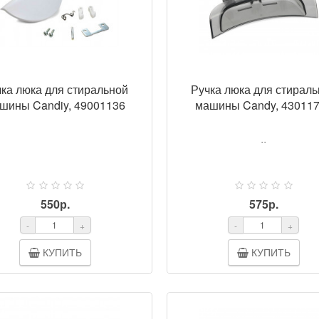
ка люка для стиральной
Ручка люка для стирал
шины Candiy, 49001136
машины Candy, 43011
..
550р.
575р.
-
+
-
+
КУПИТЬ
КУПИТЬ
ПРОСМОТР
ПРОСМ