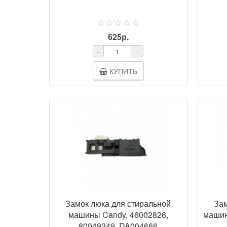
625р.
-
+
КУПИТЬ
Замок люка для стиральной
Зам
машины Candy, 46002826,
машин
80049349, DA004666