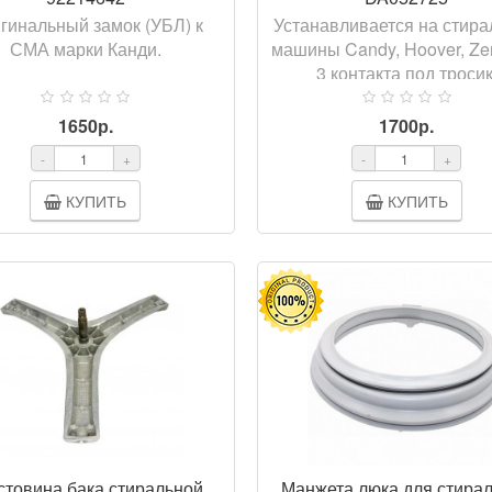
гинальный замок (УБЛ) к
Устанавливается на стир
СМА марки Канди.
машины Candy, Hoover, Zer
3 контакта под тросик
Производитель: Rold (Ита
1650р.
1700р.
-
+
-
+
КУПИТЬ
КУПИТЬ
ПРОСМОТР
ПРОСМ
стовина бака стиральной
Манжета люка для стира