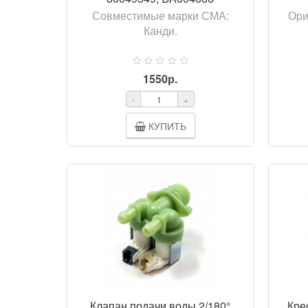
Совместимые марки СМА:
Ори
Канди.
1550р.
-
+
КУПИТЬ
Клапан подачи воды 2/180°
Кре