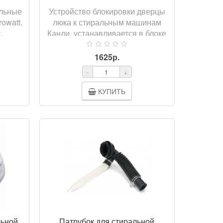
альные
Устройство блокировки дверцы
owatt.
люка к стиральным машинам
.
Канди, устанавливается в блоке
лия).
кнопок.
1625р.
-
+
КУПИТЬ
ОТР
ПРОСМОТР
льной
Патрубок для стиральной