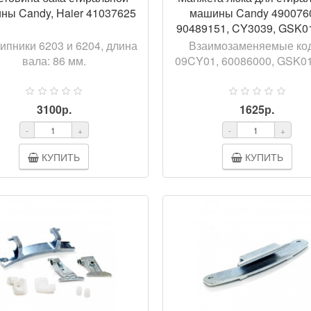
ны Candy, Haier 41037625
машины Candy 490076
90489151, CY3039, GSK
пники 6203 и 6204, длина
Взаимозаменяемые ко
вала: 86 мм.
09CY01, 60086000, GSK0
3100р.
1625р.
-
+
-
+
КУПИТЬ
КУПИТЬ
ПРОСМОТР
ПРОСМ