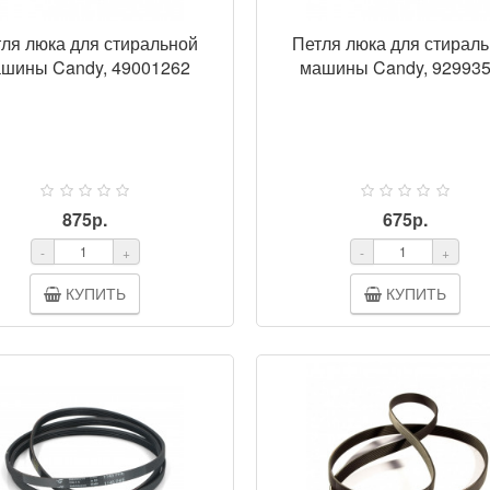
ля люка для стиральной
Петля люка для стирал
шины Candy, 49001262
машины Candy, 92993
875р.
675р.
-
+
-
+
КУПИТЬ
КУПИТЬ
ПРОСМОТР
ПРОСМ