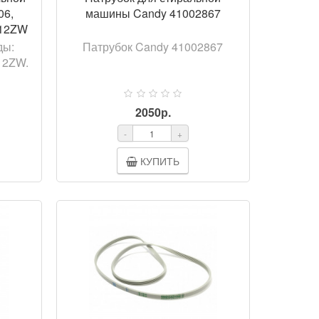
06,
машины Candy 41002867
012ZW
ды:
Патрубок Candy 41002867
12ZW.
2050р.
-
+
КУПИТЬ
ОТР
ПРОСМОТР