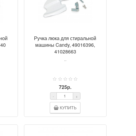
ьной
Ручка люка для стиральной
740
машины Candy, 49016396,
41028663
..
725р.
-
+
КУПИТЬ
ОТР
ПРОСМОТР