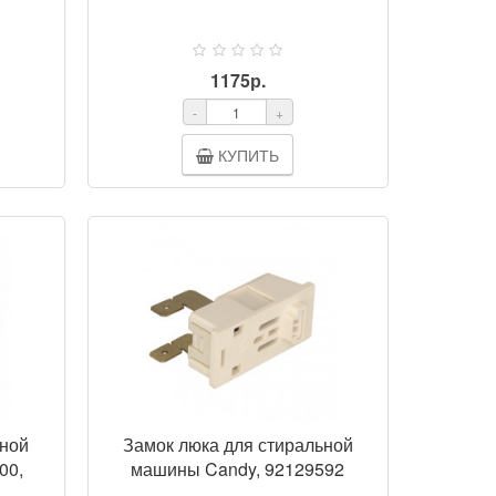
1175р.
-
+
КУПИТЬ
ОТР
ПРОСМОТР
ьной
Замок люка для стиральной
00,
машины Candy, 92129592