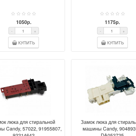
1050р.
1175р.
-
+
-
+
КУПИТЬ
КУПИТЬ
ПРОСМОТР
ПРОСМ
ок люка для стиральной
Замок люка для стирал
ы Candy, 57022, 91955807,
машины Candy, 904893
92214642
DA052725