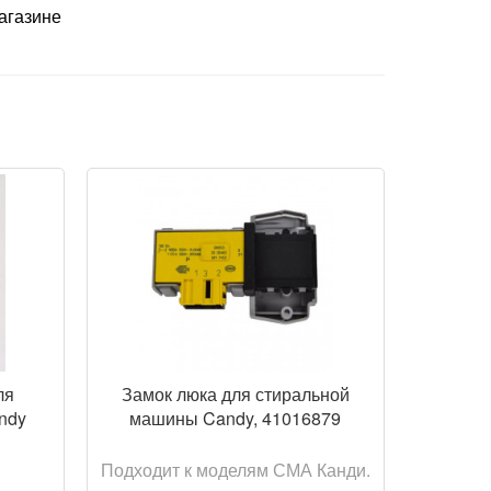
агазине
ОТР
ПРОСМОТР
ля
Замок люка для стиральной
ndy
машины Candy, 41016879
Подходит к моделям СМА Канди.