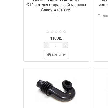
Ø12mm. для стиральной машины
маши
Candy, 41018989
..
Подши
1100р.
-
+
КУПИТЬ