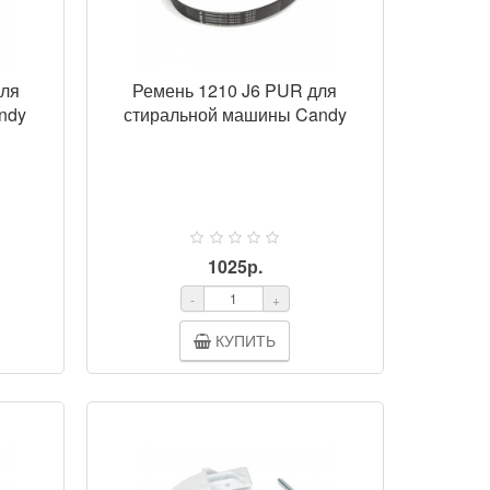
для
Ремень 1210 J6 PUR для
ndy
стиральной машины Candy
1025р.
-
+
КУПИТЬ
ОТР
ПРОСМОТР