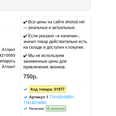
✔️ Все цены на сайте sholod.net
— реальные и актуальные.
✔️ Если указано «в наличии»,
значит товар действительно есть
на складе и доступен к покупке.
Атлант
4210050
✔️ Мы не используем
еларусь
заниженные цены для
Атлант
привлечения звонков.
750р.
Код товара:
01977
Артикул 1
774142100501,
77414210050
Наличие:
В наличии