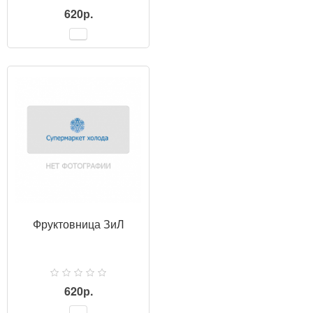
620р.
ПРОСМОТР
Фруктовница ЗиЛ
620р.