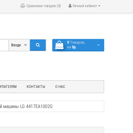
Сравнение товаров (0)
Личный кабинет
0
Tоваров,
Везде
на
0р.
УПАТЕЛЯМ
КОНТАКТЫ
О НАС
ой машины LG 4417EA1002G