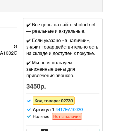
✔️ Все цены на сайте sholod.net
— реальные и актуальные.
✔️ Если указано «в наличии»,
LG
значит товар действительно есть
EA1002G
на складе и доступен к покупке.
✔️ Мы не используем
заниженные цены для
привлечения звонков.
3450р.
Код товара:
02730
Артикул 1
4417EA1002G
Наличие:
Нет в наличии