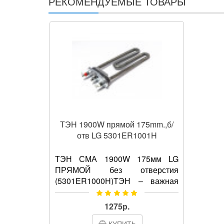
РЕКОМЕНДУЕМЫЕ ТОВАРЫ
ТЭН 1900W прямой 175mm.,б/
отв LG 5301ER1001H
ТЭН СМА 1900W 175мм LG
ПРЯМОЙ без отверстия
(5301ER1000H)ТЭН – важная
деталь в работе стиральной
машины. Устройство отвечает за
1275р.
нагрев воды во время стирки,
КУПИТЬ