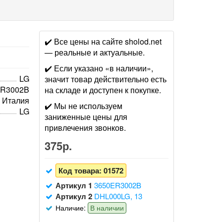
✔️ Все цены на сайте sholod.net
— реальные и актуальные.
✔️ Если указано «в наличии»,
LG
значит товар действительно есть
ER3002B
на складе и доступен к покупке.
Италия
✔️ Мы не используем
LG
заниженные цены для
привлечения звонков.
375р.
Код товара:
01572
Артикул 1
3650ER3002B
Артикул 2
DHL000LG, 13
Наличие:
В наличии