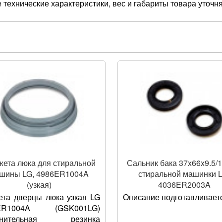
 технические характеристики, вес и габариты товара уточн
ета люка для стиральной
Сальник бака 37x66x9.5/1
шины LG, 4986ER1004A
стиральной машинки L
(узкая)
4036ER2003A
та дверцы люка узкая LG
Описание подготавливаетс
ER1004A (GSK001LG)
тнительная резинка