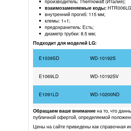
производитель: Thermowatt (Италия);
взаимозаменяемые коды:
HTR006LG,
внутренний прогиб: 115 мм;
клемы: 1+1;
предохранитель: Есть;
диаметр трубки: 8.5 мм;
Подходит для моделей LG:
E1039SD
WD-10192S
E1069LD
WD-10192SV
E1091LD
WD-10200ND
Обращаем ваше внимание
на то, что данн
E1092ND
WD-10205ND
публичной офертой, определяемой положен
Цены на сайте приведены как справочная и
E1092ND5
WD-10205SD