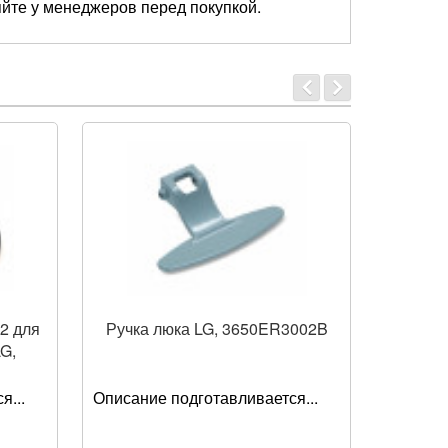
яйте у менеджеров перед покупкой.
2 для
Ручка люка LG, 3650ER3002B
Тахода
G,
LG 
я...
Описание подготавливается...
Описани