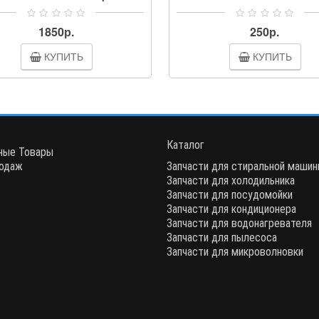
льной машины служит для
инения бака с передней
1850р.
250р.
ой, благодаря чему стек..
КУПИТЬ
КУПИТЬ
Каталог
ные Товары
одаж
Запчасти для стиральной маши
Запчасти для холодильника
Запчасти для посудомойки
Запчасти для кондиционера
Запчасти для водонагревателя
Запчасти для пылесоса
Запчасти для микроволновки