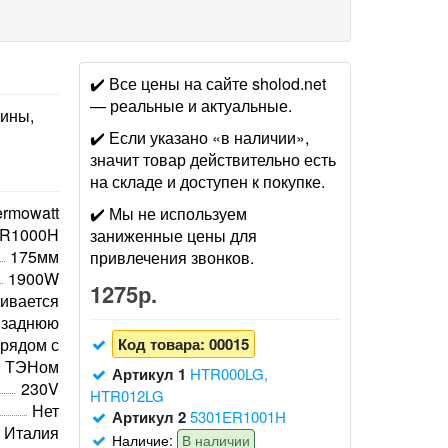
✔️ Все цены на сайте sholod.net
— реальные и актуальные.
ины,
✔️ Если указано «в наличии»,
значит товар действительно есть
на складе и доступен к покупке.
rmowatt
✔️ Мы не используем
ER1000H
заниженные цены для
175мм
привлечения звонков.
1900W
1275р.
ивается
в заднюю
 рядом с
Код товара:
00015
ТЭНом
Артикул 1
HTR000LG,
230V
HTR012LG
Нет
Артикул 2
5301ER1001H
Италия
Наличие:
В наличии