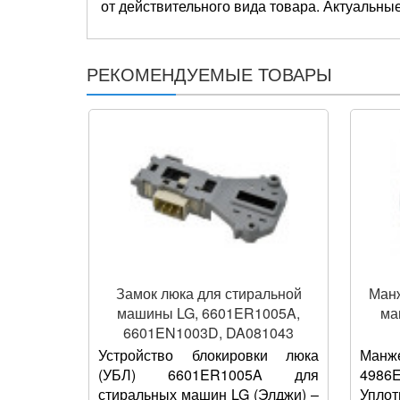
от действительного вида товара. Актуальные
E1289ND
WD-10230N
РЕКОМЕНДУЕМЫЕ ТОВАРЫ
E1289ND5
WD-10230NU
E1296ND3
WD-1023C
E8069LD
WD-10240N
E8069SD
WD-10260N
Замок люка для стиральной
Манж
машины LG, 6601ER1005A,
ма
F1003ND
WD-10260NP
6601EN1003D, DA081043
Устройство блокировки люка
Манже
(УБЛ) 6601ER1005A для
4986
F1003NDP
WD-10264N
стиральных машин LG (Элджи) –
Упло