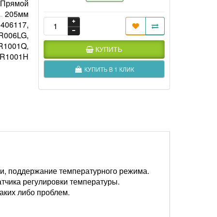
Прямой
205мм
3406117,
R006LG,
R1001Q,
КУПИТЬ
ER1001H
КУПИТЬ В 1 КЛИК
ки, поддержание температурного режима.
атчика регулировки температуры.
каких либо проблем.