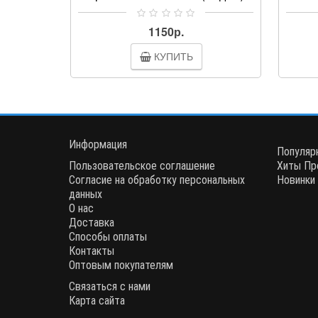
выполняет важную функцию в
стира
работе стиральной машины,
соед
1150р.
F1012NDR
WD-10264NP
блокирует дверцы люка от про..
стенк
КУПИТЬ
F1020ND
WD-10264SP
F1020ND1
WD-10302NP
Информация
Популяр
F1020ND5
WD-10302SP
Пользовательское соглашение
Хиты Пр
Согласие на обработку персональных
Новинки
данных
О нас
F1020NDP
WD-10302SUP
Доставка
Способы оплаты
Контакты
F1020NDP5
WD-10330NDK
Оптовым покупателям
Связаться с нами
F1020NDR
WD-10340ND
Карта сайта